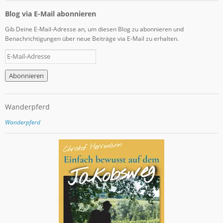
Blog via E-Mail abonnieren
Gib Deine E-Mail-Adresse an, um diesen Blog zu abonnieren und
Benachrichtigungen über neue Beiträge via E-Mail zu erhalten.
E
-
M
a
i
l
Wanderpferd
-
A
Wanderpferd
d
r
e
s
s
e