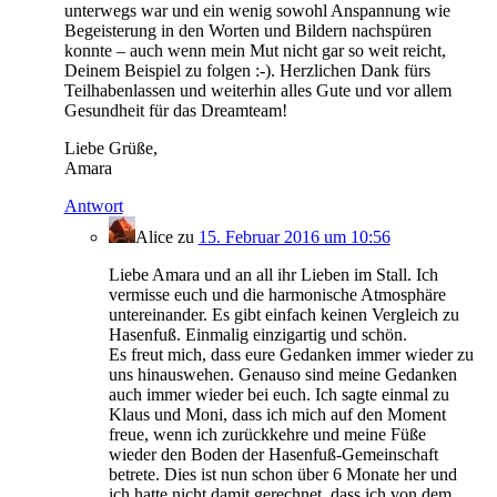
unterwegs war und ein wenig sowohl Anspannung wie
Begeisterung in den Worten und Bildern nachspüren
konnte – auch wenn mein Mut nicht gar so weit reicht,
Deinem Beispiel zu folgen :-). Herzlichen Dank fürs
Teilhabenlassen und weiterhin alles Gute und vor allem
Gesundheit für das Dreamteam!
Liebe Grüße,
Amara
Antwort
Alice
zu
15. Februar 2016 um 10:56
Liebe Amara und an all ihr Lieben im Stall. Ich
vermisse euch und die harmonische Atmosphäre
untereinander. Es gibt einfach keinen Vergleich zu
Hasenfuß. Einmalig einzigartig und schön.
Es freut mich, dass eure Gedanken immer wieder zu
uns hinauswehen. Genauso sind meine Gedanken
auch immer wieder bei euch. Ich sagte einmal zu
Klaus und Moni, dass ich mich auf den Moment
freue, wenn ich zurückkehre und meine Füße
wieder den Boden der Hasenfuß-Gemeinschaft
betrete. Dies ist nun schon über 6 Monate her und
ich hatte nicht damit gerechnet, dass ich von dem