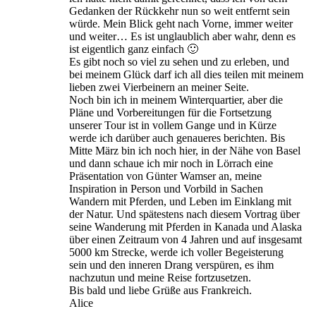
Gedanken der Rückkehr nun so weit entfernt sein
würde. Mein Blick geht nach Vorne, immer weiter
und weiter… Es ist unglaublich aber wahr, denn es
ist eigentlich ganz einfach 🙂
Es gibt noch so viel zu sehen und zu erleben, und
bei meinem Glück darf ich all dies teilen mit meinem
lieben zwei Vierbeinern an meiner Seite.
Noch bin ich in meinem Winterquartier, aber die
Pläne und Vorbereitungen für die Fortsetzung
unserer Tour ist in vollem Gange und in Kürze
werde ich darüber auch genaueres berichten. Bis
Mitte März bin ich noch hier, in der Nähe von Basel
und dann schaue ich mir noch in Lörrach eine
Präsentation von Günter Wamser an, meine
Inspiration in Person und Vorbild in Sachen
Wandern mit Pferden, und Leben im Einklang mit
der Natur. Und spätestens nach diesem Vortrag über
seine Wanderung mit Pferden in Kanada und Alaska
über einen Zeitraum von 4 Jahren und auf insgesamt
5000 km Strecke, werde ich voller Begeisterung
sein und den inneren Drang verspüren, es ihm
nachzutun und meine Reise fortzusetzen.
Bis bald und liebe Grüße aus Frankreich.
Alice