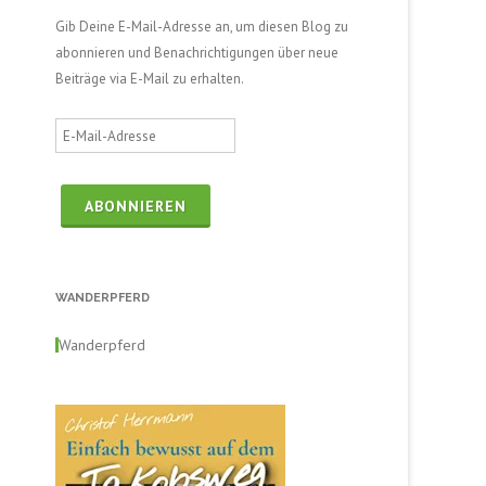
Gib Deine E-Mail-Adresse an, um diesen Blog zu
abonnieren und Benachrichtigungen über neue
Beiträge via E-Mail zu erhalten.
E
-
M
a
i
l
-
WANDERPFERD
A
d
Wanderpferd
r
e
s
s
e