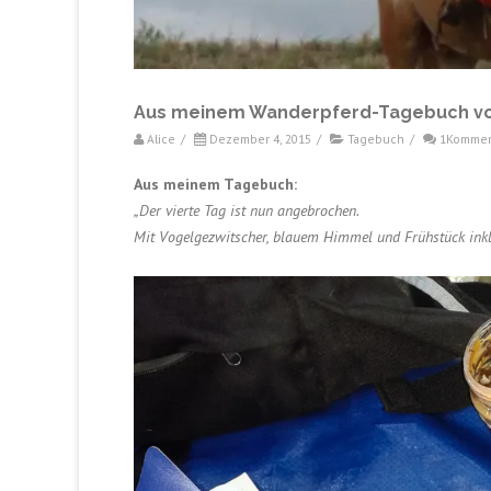
Aus meinem Wanderpferd-Tagebuch vo
Alice
/
Dezember 4, 2015
/
Tagebuch
/
1Kommen
Aus meinem Tagebuch:
„Der vierte Tag ist nun angebrochen.
Mit Vogelgezwitscher, blauem Himmel und Frühstück inklu