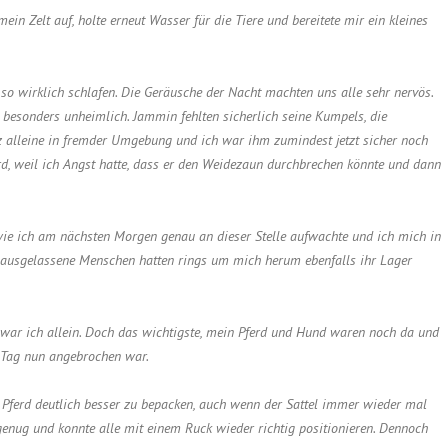
ein Zelt auf, holte erneut Wasser für die Tiere und bereitete mir ein kleines
 so wirklich schlafen. Die Geräusche der Nacht machten uns alle sehr nervös.
 besonders unheimlich. Jammin fehlten sicherlich seine Kumpels, die
 alleine in fremder Umgebung und ich war ihm zumindest jetzt sicher noch
rd, weil ich Angst hatte, dass er den Weidezaun durchbrechen könnte und dann
wie ich am nächsten Morgen genau an dieser Stelle aufwachte und ich mich in
ausgelassene Menschen hatten rings um mich herum ebenfalls ihr Lager
war ich allein. Doch das wichtigste, mein Pferd und Hund waren noch da und
e Tag nun angebrochen war.
n Pferd deutlich besser zu bepacken, auch wenn der Sattel immer wieder mal
h genug und konnte alle mit einem Ruck wieder richtig positionieren. Dennoch