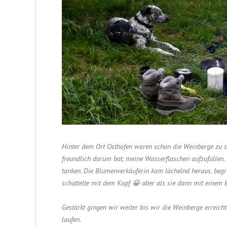
Hinter dem Ort Osthofen waren schon die Weinberge zu 
freundlich darum bat, meine Wasserflaschen aufzufüllen
tanken. Die Blumenverkäuferin kam lächelnd heraus, begrü
schüttelte mit dem Kopf 😀 aber als sie dann mit eine
Gestärkt gingen wir weiter bis wir die Weinberge erreicht
laufen.