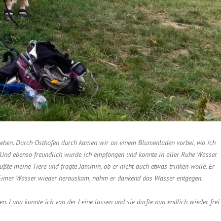
sehen. Durch Osthofen durch kamen wir an einem Blumenladen vorbei, wo ich
. Und ebenso freundlich wurde ich empfangen und konnte in aller Ruhe Wasser
ßte meine Tiere und fragte Jammin, ob er nicht auch etwas trinken wolle. Er
m Eimer Wasser wieder herauskam, nahm er dankend das Wasser entgegen.
en. Luna konnte ich von der Leine lassen und sie durfte nun endlich wieder frei