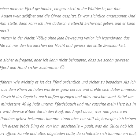
neben meinem Pferd gestanden, eingewickelt in die Wolldecke, um ihm
die Augen weit geöffnet und die Ohren gespitzt. Er war sichtlich angespannt. Und
 ihm stelle, dann kann ich ihm dadurch vielleicht Sicherheit geben, und er kann
niert!
 mitten in der Nacht. Völlig ohne jede Bewegung verlor ich irgendwann das
hte ich nur den Geräuschen der Nacht und genoss die stille Zweisamkeit.
 sicher aufregend, aber ich kann nicht behaupten, dass sie schön gewesen
 Pferd und Hund sicher zustimmen 🙂
ahren, wie wichtig es ist das Pferd ordentlich und sicher zu bepacken. Als ich
 aus dem Rhein zu holen wurde er ganz nervös und drehte sich dabei immerzu
 Gewicht des Gepäcks nach außen gezogen und alles rutschte samt Sattel am
n mindestens 40 kg halb unterm Pferdebauch und mir rutschte mein Herz bis in
r wild diverse Bilder durch den Kopf, aus Angst davor, was nun passieren
 Problem gelöst bekomme. Jammin stand aber nur still da, bewegte sich keinen
ss ich dieses blöde Ding da von ihm abschnalle – puuh, was ein Glück hab ich
urt öffnen konnte und alles abgeladen hatte, da schüttelte sich Jammin ein mal,